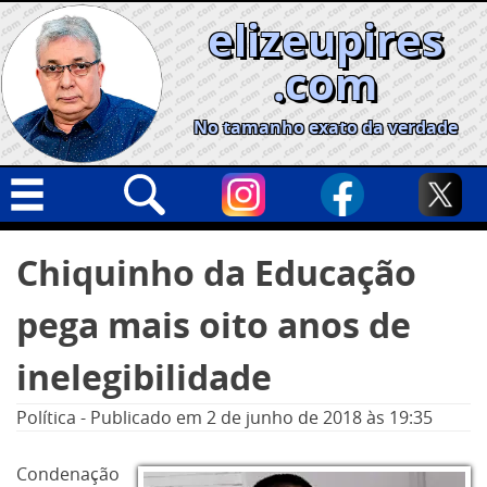
Skip
elizeupires
to
content
.com
No tamanho exato da verdade
Capa
Pesquisar
Chiquinho da Educação
por:
Geral
pega mais oito anos de
Cidades
Política
inelegibilidade
Nacional
Política
-
Publicado em
2 de junho de 2018
às 19:35
Opinião
Condenação
Informe especial