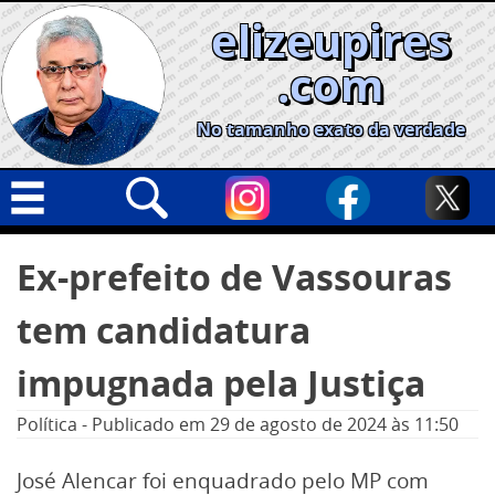
Skip
elizeupires
to
content
.com
No tamanho exato da verdade
Capa
Pesquisar
Ex-prefeito de Vassouras
por:
Geral
tem candidatura
Cidades
Política
impugnada pela Justiça
Nacional
Política
-
Publicado em
29 de agosto de 2024
às 11:50
Opinião
José Alencar foi enquadrado pelo MP com
Informe especial