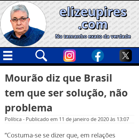
Skip
elizeupires
to
content
.com
No tamanho exato da verdade
Capa
Pesquisar
Mourão diz que Brasil
por:
Geral
tem que ser solução, não
Cidades
Política
problema
Nacional
Política
-
Publicado em
11 de janeiro de 2020
às 13:07
Opinião
“Costuma-se se dizer que, em relações
Informe especial