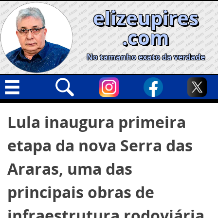
Skip
elizeupires
to
content
.com
No tamanho exato da verdade
Capa
Pesquisar
Lula inaugura primeira
por:
Geral
etapa da nova Serra das
Cidades
Política
Araras, uma das
Nacional
principais obras de
Opinião
infraestrutura rodoviária
Informe especial