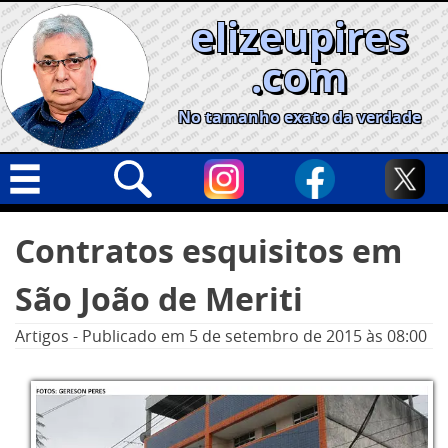
Skip
elizeupires
to
content
.com
No tamanho exato da verdade
Capa
Pesquisar
Contratos esquisitos em
por:
Geral
São João de Meriti
Cidades
Política
Artigos
-
Publicado em
5 de setembro de 2015
às 08:00
Nacional
Opinião
Informe especial