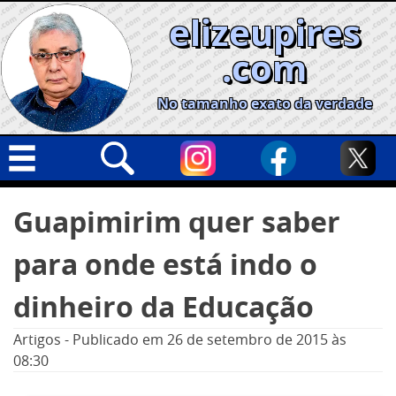
Skip
elizeupires
to
content
.com
No tamanho exato da verdade
Capa
Pesquisar
Guapimirim quer saber
por:
Geral
para onde está indo o
Cidades
Política
dinheiro da Educação
Nacional
Artigos
-
Publicado em
26 de setembro de 2015
às
Opinião
08:30
Informe especial