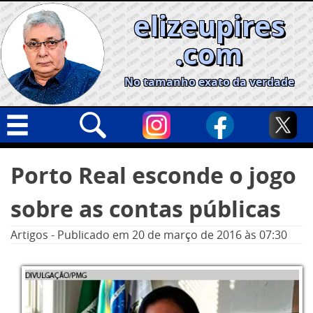
Skip
elizeupires
to
content
.com
No tamanho exato da verdade
Capa
Pesquisar
Porto Real esconde o jogo
por:
Geral
sobre as contas públicas
Cidades
Política
Artigos
-
Publicado em
20 de março de 2016
às 07:30
Nacional
Opinião
Informe especial