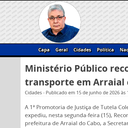
Skip
to
content
Capa
Geral
Cidades
Política
Nac
Pesquisar
Ministério Público re
por:
transporte em Arraial
Cidades
-
Publicado em
15 de junho de 2026
às 
A 1ª Promotoria de Justiça de Tutela Col
expediu, nesta segunda-feira (15), Re
prefeitura de Arraial do Cabo, a Secret