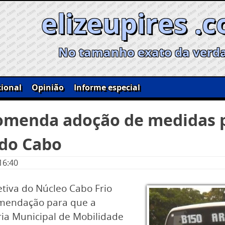
elizeupires .
No tamanho exato da verd
ional
Opinião
Informe especial
comenda adoção de medidas 
 do Cabo
16:40
etiva do Núcleo Cabo Frio
comendação para que a
aria Municipal de Mobilidade