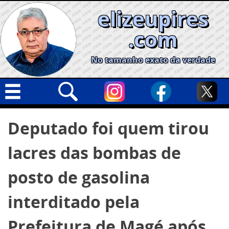
Skip
elizeupires
to
content
.com
No tamanho exato da verdade
Capa
Pesquisar
Deputado foi quem tirou
por:
Geral
lacres das bombas de
Cidades
Política
posto de gasolina
Nacional
interditado pela
Opinião
Prefeitura de Magé após
Informe especial