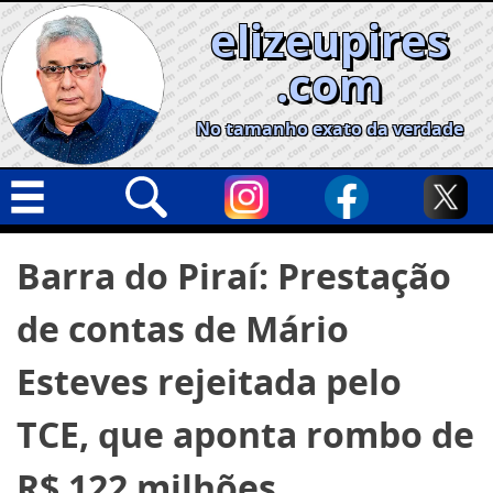
Skip
elizeupires
to
content
.com
No tamanho exato da verdade
Capa
Pesquisar
Barra do Piraí: Prestação
por:
Geral
de contas de Mário
Cidades
Política
Esteves rejeitada pelo
Nacional
TCE, que aponta rombo de
Opinião
R$ 122 milhões
Informe especial