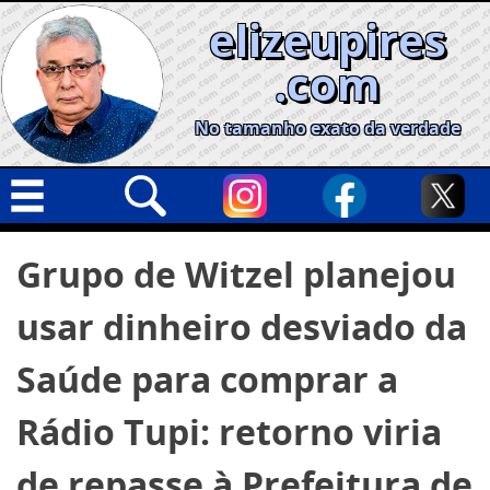
Skip
elizeupires
to
content
.com
No tamanho exato da verdade
Capa
Pesquisar
Grupo de Witzel planejou
por:
Geral
usar dinheiro desviado da
Cidades
Política
Saúde para comprar a
Nacional
Rádio Tupi: retorno viria
Opinião
de repasse à Prefeitura de
Informe especial