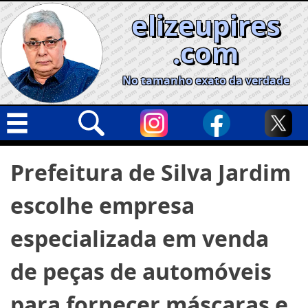
Skip
elizeupires
to
content
.com
No tamanho exato da verdade
Capa
Pesquisar
Prefeitura de Silva Jardim
por:
Geral
escolhe empresa
Cidades
Política
especializada em venda
Nacional
de peças de automóveis
Opinião
para fornecer máscaras e
Informe especial