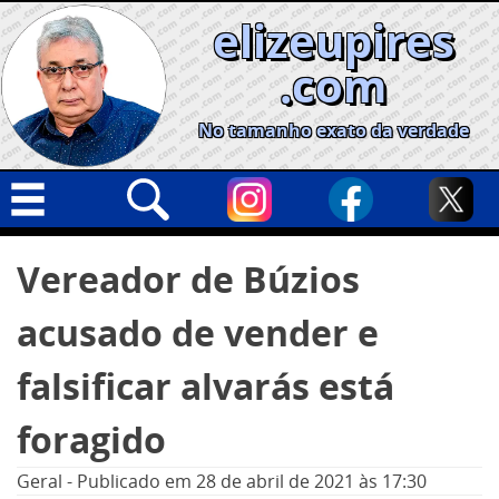
Skip
elizeupires
to
content
.com
No tamanho exato da verdade
Capa
Pesquisar
Vereador de Búzios
por:
Geral
acusado de vender e
Cidades
Política
falsificar alvarás está
Nacional
foragido
Opinião
Geral
-
Publicado em
28 de abril de 2021
às 17:30
Informe especial