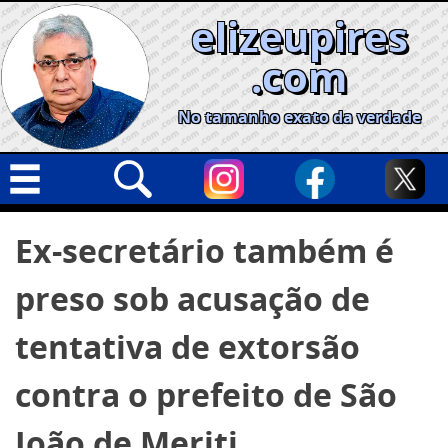
Skip
elizeupires
to
content
.com
No tamanho exato da verdade
Capa
Pesquisar
Ex-secretário também é
por:
Geral
preso sob acusação de
Cidades
Política
tentativa de extorsão
Nacional
contra o prefeito de São
Opinião
João de Meriti
Informe especial