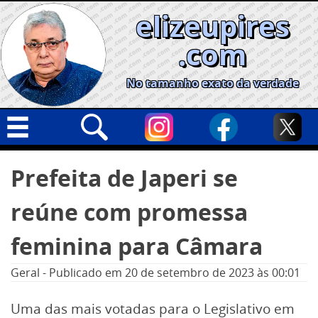
Skip
elizeupires
to
content
.com
No tamanho exato da verdade
Capa
Pesquisar
Prefeita de Japeri se
por:
Geral
reúne com promessa
Cidades
Política
feminina para Câmara
Nacional
Geral
-
Publicado em
20 de setembro de 2023
às 00:01
Opinião
Uma das mais votadas para o Legislativo em
Informe especial