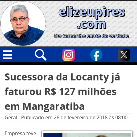
Skip
elizeupires
to
content
.com
No tamanho exato da verdade
Capa
Pesquisar
Sucessora da Locanty já
por:
Geral
faturou R$ 127 milhões
Cidades
Política
em Mangaratiba
Nacional
Geral
-
Publicado em
26 de fevereiro de 2018
às 08:00
Opinião
Empresa teve
Informe especial