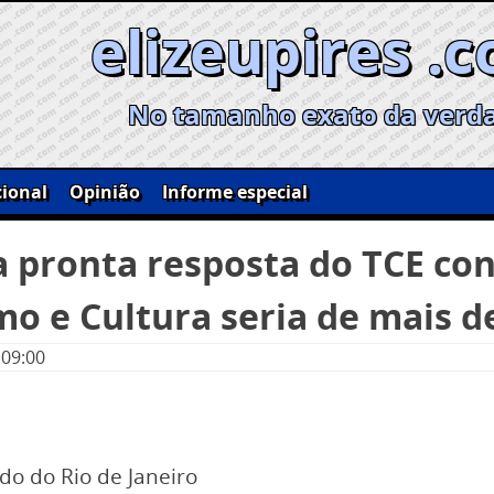
elizeupires .
No tamanho exato da verd
ional
Opinião
Informe especial
a pronta resposta do TCE co
mo e Cultura seria de mais d
 09:00
do do Rio de Janeiro