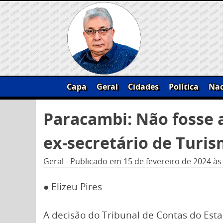
Skip
to
content
Capa
Geral
Cidades
Política
Nac
Pesquisar
Paracambi: Não fosse 
por:
ex-secretário de Turis
Geral
-
Publicado em
15 de fevereiro de 2024
às
● Elizeu Pires
A decisão do Tribunal de Contas do Esta