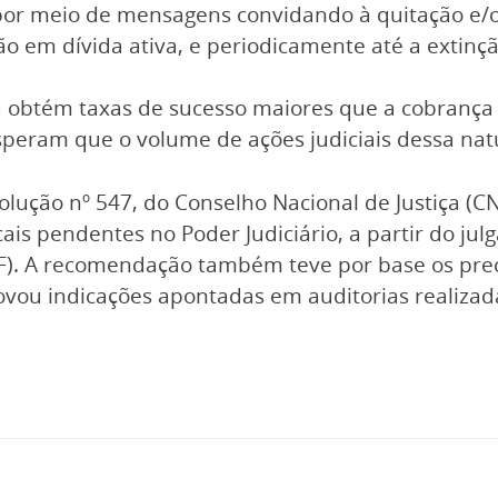
, por meio de mensagens convidando à quitação e/o
o em dívida ativa, e periodicamente até a extinçã
 obtém taxas de sucesso maiores que a cobrança 
s esperam que o volume de ações judiciais dessa n
esolução nº 547, do Conselho Nacional de Justiça (C
cais pendentes no Poder Judiciário, a partir do j
STF). A recomendação também teve por base os pr
vou indicações apontadas em auditorias realizada