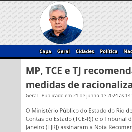
Skip
to
content
Capa
Geral
Cidades
Política
Nac
Pesquisar
MP, TCE e TJ recomend
por:
medidas de racionaliza
Geral
-
Publicado em
21 de junho de 2024
às 14
O Ministério Público do Estado do Rio de
Contas do Estado (TCE-RJ) e o Tribunal d
Janeiro (TJRJ) assinaram a Nota Recome