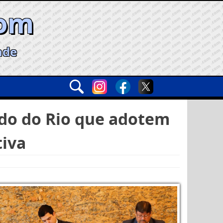
com
ade
ado do Rio que adotem
tiva