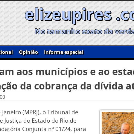
elizeupires .
No tamanho exato da verd
ional
Opinião
Informe especial
am aos municípios e ao est
ção da cobrança da dívida a
:00
 Janeiro (MPRJ), o Tribunal de
e Justiça do Estado do Rio de
ndatória Conjunta nº 01/24, para