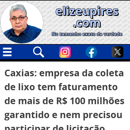
Skip
elizeupires
to
content
.com
No tamanho exato da verdade
Capa
Pesquisar
Caxias: empresa da coleta
por:
Geral
de lixo tem faturamento
Cidades
Política
de mais de R$ 100 milhões
Nacional
garantido e nem precisou
Opinião
participar de licitação
Informe especial