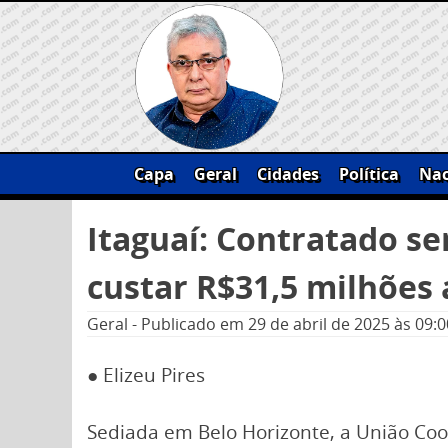
Skip
to
content
Capa
Geral
Cidades
Política
Nac
Pesquisar
Itaguaí: Contratado se
por:
custar R$31,5 milhões 
Geral
-
Publicado em
29 de abril de 2025
às 09:0
●
Elizeu Pires
Sediada em Belo Horizonte, a União Coo