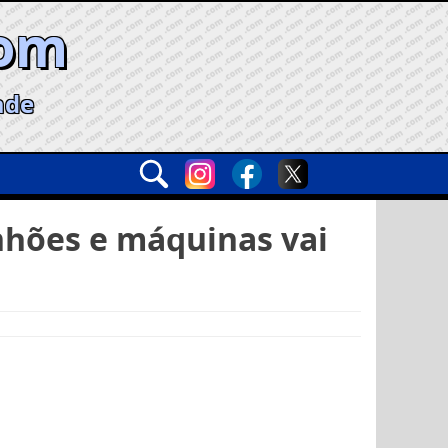
com
ade
inhões e máquinas vai