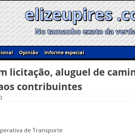
elizeupires .
No tamanho exato da verd
ional
Opinião
Informe especial
m licitação, aluguel de cam
aos contribuintes
0
perativa de Transporte