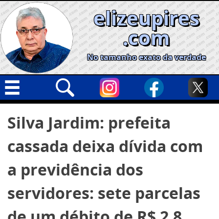
Skip
elizeupires
to
content
.com
No tamanho exato da verdade
Capa
Pesquisar
Silva Jardim: prefeita
por:
Geral
cassada deixa dívida com
Cidades
Política
a previdência dos
Nacional
servidores: sete parcelas
Opinião
de um débito de R$ 2,8
Informe especial