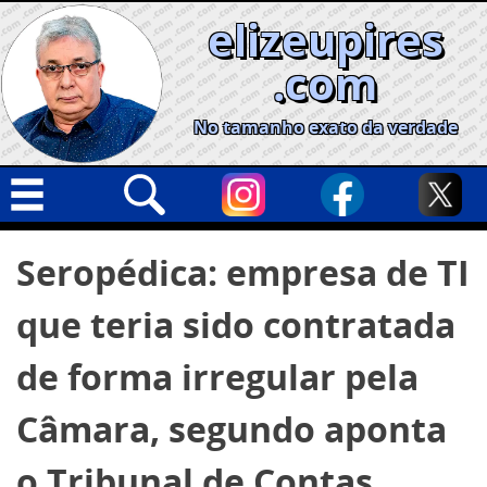
Skip
elizeupires
to
content
.com
No tamanho exato da verdade
Capa
Pesquisar
Seropédica: empresa de TI
por:
Geral
que teria sido contratada
Cidades
Política
de forma irregular pela
Nacional
Câmara, segundo aponta
Opinião
o Tribunal de Contas,
Informe especial