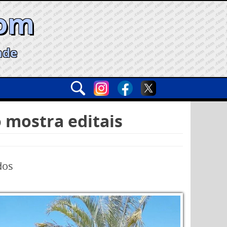
com
ade
 mostra editais
dos