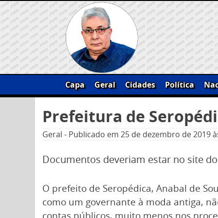
Skip
to
content
Capa
Geral
Cidades
Política
Nac
Pesquisar
Prefeitura de Seropédi
por:
Geral
-
Publicado em
25 de dezembro de 2019
à
Documentos deveriam estar no site do
O prefeito de Seropédica, Anabal de Souz
como um governante à moda antiga, nã
contas públicos, muito menos nos proces