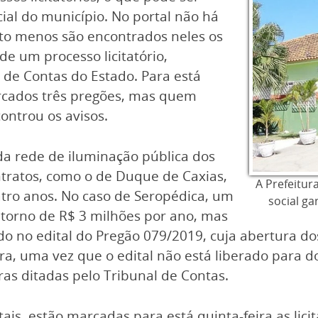
ial do município. No portal não há
ito menos são encontrados neles os
de um processo licitatório,
 de Contas do Estado. Para está
arcados três pregões, mas quem
controu os avisos.
a rede de iluminação pública dos
ntratos, como o de Duque de Caxias,
A Prefeitur
tro anos. No caso de Seropédica, um
social ga
 torno de R$ 3 milhões por ano, mas
do no edital do Pregão 079/2019, cuja abertura d
a, uma vez que o edital não está liberado para do
gras ditadas pelo Tribunal de Contas.
is, estão marcadas para está quinta-feira as licit