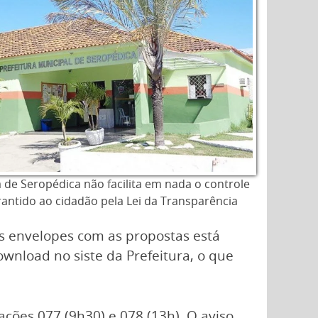
a de Seropédica não facilita em nada o controle
rantido ao cidadão pela Lei da Transparência
os envelopes com as propostas está
wnload no siste da Prefeitura, o que
ações 077 (9h30) e 078 (13h). O aviso