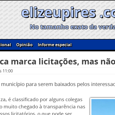
elizeupires .
No tamanho exato da verd
ional
Opinião
Informe especial
ca marca licitações, mas não
s 11:00
 município para serem baixados pelos interessa
a, é classificado por alguns colegas
o muito chegado à transparência nas
sos licitatórios, o que pode ser