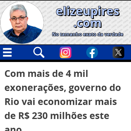
Skip
elizeupires
to
content
.com
No tamanho exato da verdade
Capa
Pesquisar
Com mais de 4 mil
por:
Geral
exonerações, governo do
Cidades
Política
Rio vai economizar mais
Nacional
de R$ 230 milhões este
Opinião
ano
Informe especial