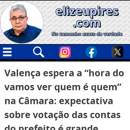
Skip
elizeupires
to
content
.com
No tamanho exato da verdade
Capa
Pesquisar
Valença espera a “hora do
por:
Geral
vamos ver quem é quem”
Cidades
Política
na Câmara: expectativa
Nacional
sobre votação das contas
Opinião
do prefeito é grande
Informe especial