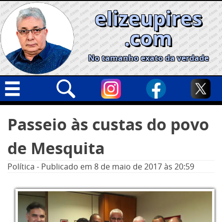
Skip
elizeupires
to
content
.com
No tamanho exato da verdade
Capa
Pesquisar
Passeio às custas do povo
por:
Geral
de Mesquita
Cidades
Política
Política
-
Publicado em
8 de maio de 2017
às 20:59
Nacional
Opinião
Informe especial