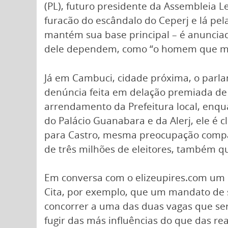
(PL), futuro presidente da Assembleia Le
furacão do escândalo do Ceperj e lá p
mantém sua base principal – é anuncia
dele dependem, como “o homem que ma
Já em Cambuci, cidade próxima, o par
denúncia feita em delação premiada de 
arrendamento da Prefeitura local, enq
do Palácio Guanabara e da Alerj, ele é c
para Castro, mesma preocupação compar
de três milhões de eleitores, também q
Em conversa com o elizeupires.com um po
Cita, por exemplo, que um mandato de 
concorrer a uma das duas vagas que ser
fugir das más influências do que das re