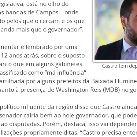
gislativa, está no olho do
elas bandas de Campos – onde
do pelos que o cercam e os que
nda mais que o governador”.
lamentar é lembrado por uma
12 anos atrás, sobre o suposto
uanto que em alguns gabinetes
Castro tem dep
lassificado como “má influência”
tilhada por alguns prefeitos da Baixada Flumine
uanto à presença de Washington Reis (MDB) no go
lítico influente da região disse que Castro ainda
senador cairia bem ao hoje governador, que pode
ão disputadas. Porém, destaca, isso vai depende
alizações propriamente ditas. “Castro precisa ent