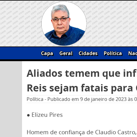
Skip
to
content
Capa
Geral
Cidades
Política
Nac
Pesquisar
Aliados temem que inf
por:
Reis sejam fatais para
Política
-
Publicado em
9 de janeiro de 2023
às 
● Elizeu Pires
Homem de confiança de Claudio Castro,