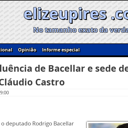
elizeupires .
No tamanho exato da verd
ional
Opinião
Informe especial
luência de Bacellar e sede 
 Cláudio Castro
09:00
 o deputado Rodrigo Bacellar