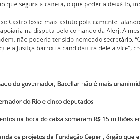
 que segura a caneta, o que poderia deixá-lo, incl
se Castro fosse mais astuto politicamente falando
apoiaria na disputa pelo comando da Alerj. A mesm
endem, não poderia ter sido nomeado secretário. 
 que a Justiça barrou a candidatura dele a vice”, 
sado do governador, Bacellar não é mais unanimi
ernador do Rio e cinco deputados
entos na boca do caixa somaram R$ 15 milhões em
nda os projetos da Fundação Ceperj, órgão que e