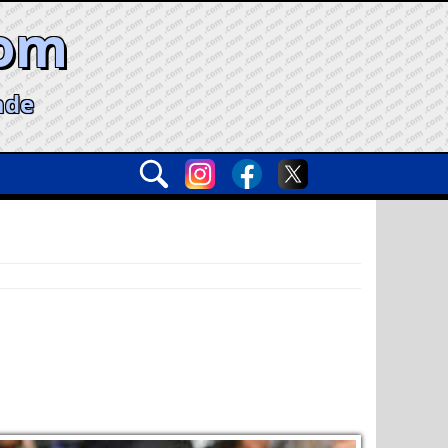
com
ade