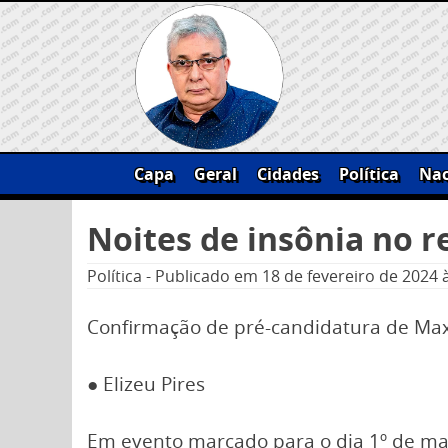
Skip
to
content
Capa
Geral
Cidades
Política
Nac
Pesquisar
Noites de insônia no r
por:
Política
-
Publicado em
18 de fevereiro de 2024
Confirmação de pré-candidatura de Ma
● Elizeu Pires
Em evento marcado para o dia 1º de mar