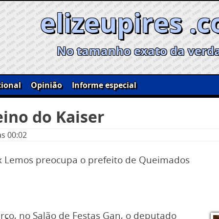
elizeupires .
No tamanho exato da verd
ional
Opinião
Informe especial
eino do Kaiser
às 00:02
x Lemos preocupa o prefeito de Queimados
ço, no Salão de Festas Gan, o deputado