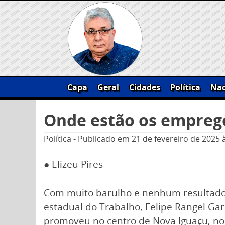
Skip
to
content
Capa
Geral
Cidades
Política
Nac
Pesquisar
Onde estão os emprego
por:
Política
-
Publicado em
21 de fevereiro de 2025
● Elizeu Pires
Com muito barulho e nenhum resultado p
estadual do Trabalho, Felipe Rangel Garc
promoveu no centro de Nova Iguaçu, no