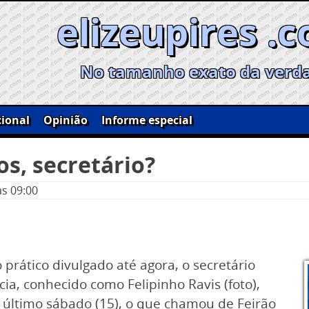
elizeupires .
No tamanho exato da verd
ional
Opinião
Informe especial
s, secretário?
às 09:00
rático divulgado até agora, o secretário
ia, conhecido como Felipinho Ravis (foto),
 último sábado (15), o que chamou de Feirão