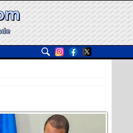
com
ade