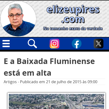
Skip
elizeupires
to
content
.com
No tamanho exato da verdade
Capa
Pesquisar
E a Baixada Fluminense
por:
Geral
está em alta
Cidades
Política
Artigos
-
Publicado em
21 de julho de 2015
às 09:00
Nacional
Opinião
Informe especial