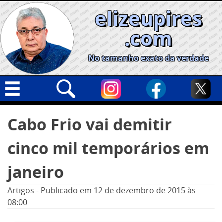
Skip
elizeupires
to
content
.com
No tamanho exato da verdade
Capa
Pesquisar
Cabo Frio vai demitir
por:
Geral
cinco mil temporários em
Cidades
Política
janeiro
Nacional
Artigos
-
Publicado em
12 de dezembro de 2015
às
Opinião
08:00
Informe especial