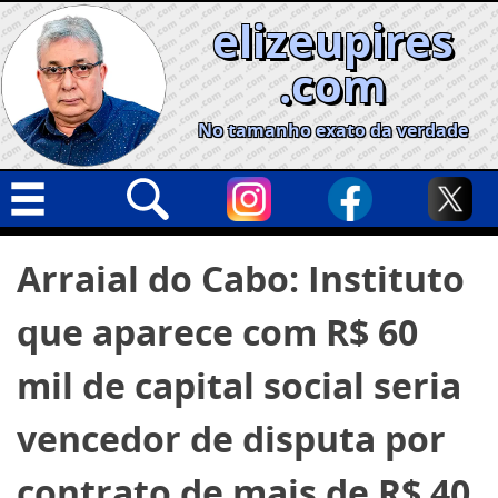
Skip
elizeupires
to
content
.com
No tamanho exato da verdade
Capa
Pesquisar
Arraial do Cabo: Instituto
por:
Geral
que aparece com R$ 60
Cidades
Política
mil de capital social seria
Nacional
vencedor de disputa por
Opinião
contrato de mais de R$ 40
Informe especial