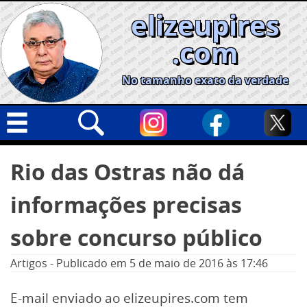
Skip
elizeupires
to
content
.com
No tamanho exato da verdade
Capa
Pesquisar
Rio das Ostras não dá
por:
Geral
informações precisas
Cidades
Política
sobre concurso público
Nacional
Artigos
-
Publicado em
5 de maio de 2016
às 17:46
Opinião
E-mail enviado ao elizeupires.com tem
Informe especial