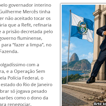
pelo governador interino
 Guilherme Mercês tinha
er não aceitado tocar os
ria que a Refit, refinaria
 a prisão decretada pelo
governo fluminense,
para “fazer a limpa”, no
 Fazenda.
olgadíssimo com a
fora, e a Operação Sem
ela Polícia Federal, o
estado do Rio de Janeiro
brar só jogava pesado
ubarões como o dono da
ara renegociar.