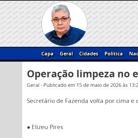
Skip
to
content
Capa
Geral
Cidades
Política
Nac
Pesquisar
Operação limpeza no 
por:
Geral
-
Publicado em
15 de maio de 2026
às 13:
Secretário de Fazenda volta por cima e 
● Elizeu Pires