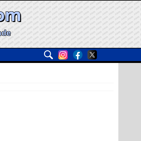
com
ade