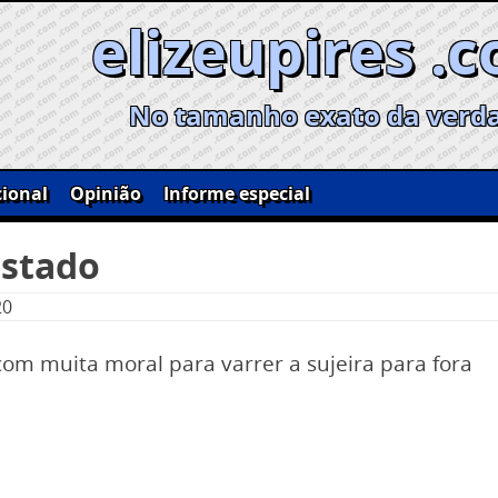
elizeupires .
No tamanho exato da verd
ional
Opinião
Informe especial
estado
20
com muita moral para varrer a sujeira para fora