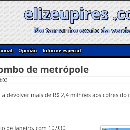
elizeupires .
No tamanho exato da verd
ional
Opinião
Informe especial
ombo de metrópole
3:03
 a devolver mais de R$ 2,4 milhões aos cofres do
o de Janeiro, com 10.930