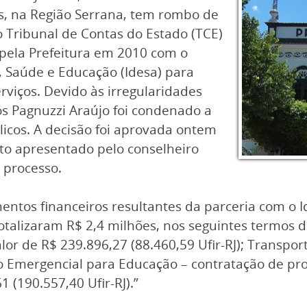
s, na Região Serrana, tem rombo de
o Tribunal de Contas do Estado (TCE)
 pela Prefeitura em 2010 com o
, Saúde e Educação (Idesa) para
rviços. Devido às irregularidades
os Pagnuzzi Araújo foi condenado a
licos. A decisão foi aprovada ontem
oto apresentado pelo conselheiro
 processo.
tos financeiros resultantes da parceria com o Ide
totalizaram R$ 2,4 milhões, nos seguintes termos d
alor de R$ 239.896,27 (88.460,59 Ufir-RJ); Transpo
ano Emergencial para Educação – contratação de pr
 (190.557,40 Ufir-RJ).”