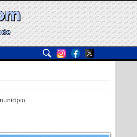
com
ade
 município