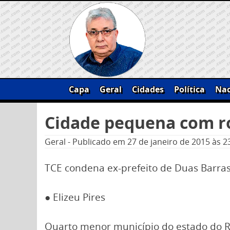
Skip
to
content
Capa
Geral
Cidades
Política
Nac
Pesquisar
Cidade pequena com r
por:
Geral
-
Publicado em
27 de janeiro de 2015
às 2
TCE condena ex-prefeito de Duas Barras
● Elizeu Pires
Quarto menor município do estado do Ri