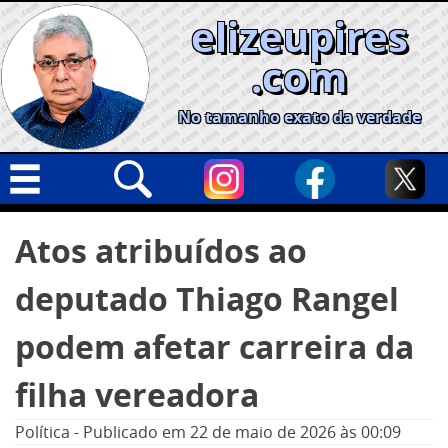
Skip
elizeupires
to
content
.com
No tamanho exato da verdade
Capa
Pesquisar
Atos atribuídos ao
por:
Geral
deputado Thiago Rangel
Cidades
Política
podem afetar carreira da
Nacional
filha vereadora
Opinião
Política
-
Publicado em
22 de maio de 2026
às 00:09
Informe especial