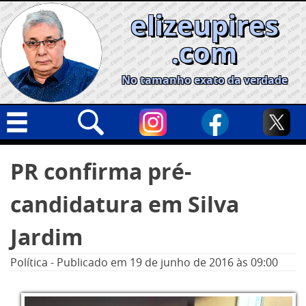
Skip
elizeupires
to
content
.com
No tamanho exato da verdade
Capa
Pesquisar
PR confirma pré-
por:
Geral
candidatura em Silva
Cidades
Política
Jardim
Nacional
Política
-
Publicado em
19 de junho de 2016
às 09:00
Opinião
Informe especial