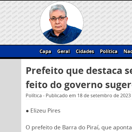
Skip
to
content
Capa
Geral
Cidades
Política
Nac
Pesquisar
Prefeito que destaca s
por:
feito do governo suger
Política
-
Publicado em
18 de setembro de 2023
● Elizeu Pires
O prefeito de Barra do Piraí, que aponta