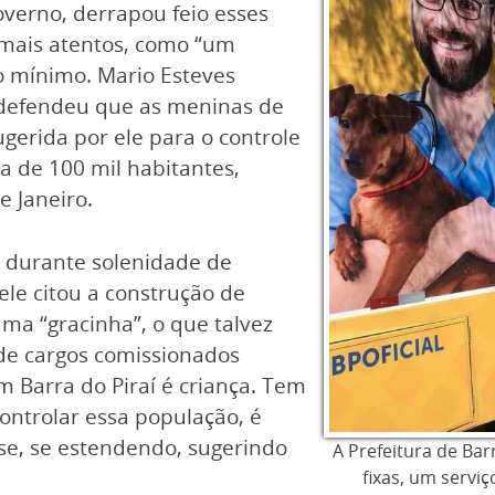
verno, derrapou feio esses
 mais atentos, como “um
 o mínimo. Mario Esteves
 defendeu que as meninas de
ugerida por ele para o controle
a de 100 mil habitantes,
e Janeiro.
), durante solenidade de
le citou a construção de
uma “gracinha”, o que talvez
de cargos comissionados
m Barra do Piraí é criança. Tem
ontrolar essa população, é
sse, se estendendo, sugerindo
A Prefeitura de Bar
fixas, um servi