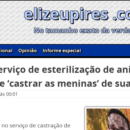
elizeupires .
No tamanho exato da verd
ional
Opinião
Informe especial
erviço de esterilização de 
e ‘castrar as meninas’ de su
às 00:01
 no serviço de castração de