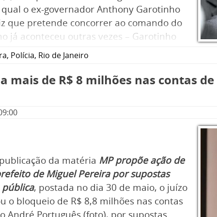
a qual o ex-governador Anthony Garotinho
diz que pretende concorrer ao comando do
mo já aconteceu outras vezes – Garotinho
óxima quarta-feira (13).
ra
,
Polícia
,
Rio de Janeiro
eia mais de R$ 8 milhões nas contas 
09:00
publicação da matéria
MP propõe ação de
refeito de Miguel Pereira por supostas
 pública
, postada no dia 30 de maio, o juízo
u o bloqueio de R$ 8,8 milhões nas contas
 o André Português (foto), por supostas