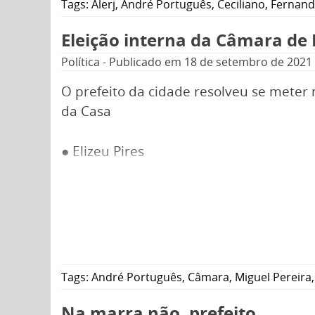
Tags:
Alerj
,
André Português
,
Ceciliano
,
Fernand
Eleição interna da Câmara de M
Política
-
Publicado em
18 de setembro de 2021
O prefeito da cidade resolveu se meter
da Casa
● Elizeu Pires
Tags:
André Português
,
Câmara
,
Miguel Pereira
Na marra não, prefeito