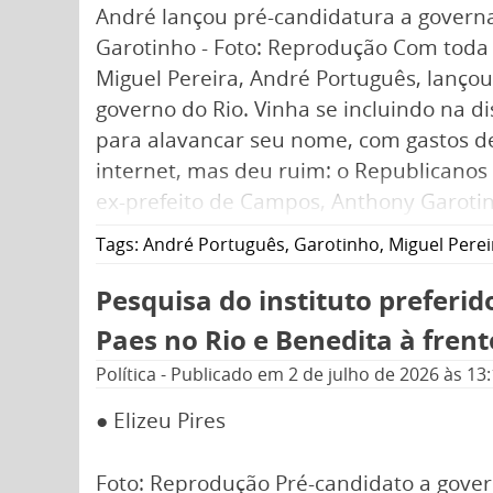
André lançou pré-candidatura a govern
Garotinho - Foto: Reprodução Com toda 
Miguel Pereira, André Português, lançou
governo do Rio. Vinha se incluindo na d
para alavancar seu nome, com gastos d
internet, mas deu ruim: o Republicanos
ex-prefeito de Campos, Anthony Garotin
aparecia bem nas pesquisas de intenção
Tags:
André Português
,
Garotinho
,
Miguel Perei
Pesquisa do instituto preferi
Paes no Rio e Benedita à fren
Política
-
Publicado em
2 de julho de 2026
às 13
● Elizeu Pires
Foto: Reprodução Pré-candidato a govern