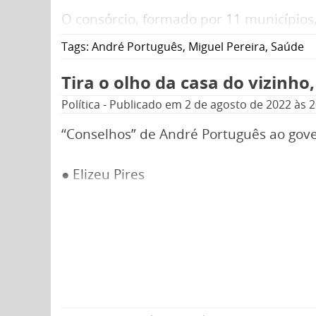
O consórcio, formado por 11 municípios,
Miguel Pereira, André Português, por oit
Tags:
André Português
,
Miguel Pereira
,
Saúde
federal Lei 11107 de 2005, que diz que
vez para um mandato de dois anos, o q
Tira o olho da casa do vizinho,
quatro anos.
Política
-
Publicado em
2 de agosto de 2022
às 2
“Conselhos” de André Português ao gove
● Elizeu Pires