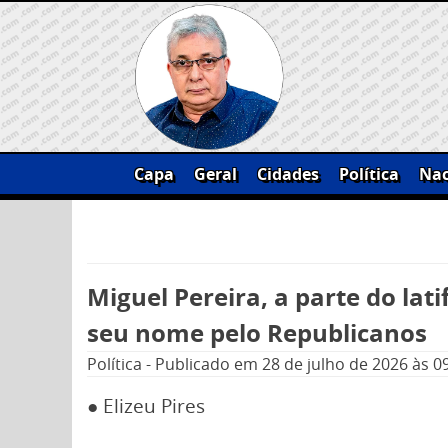
Skip
to
content
Capa
Geral
Cidades
Política
Nac
Pesquisar
por:
Miguel Pereira, a parte do lat
seu nome pelo Republicanos
Política
-
Publicado em
28 de julho de 2026
às 0
● Elizeu Pires