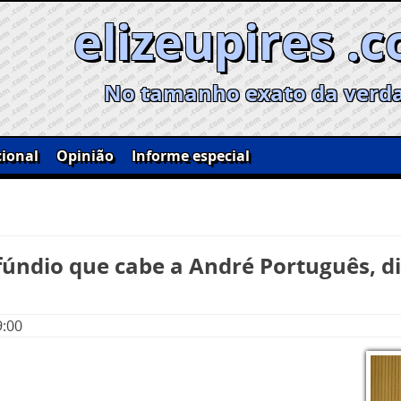
elizeupires .
No tamanho exato da verd
ional
Opinião
Informe especial
ifúndio que cabe a André Português, d
9:00