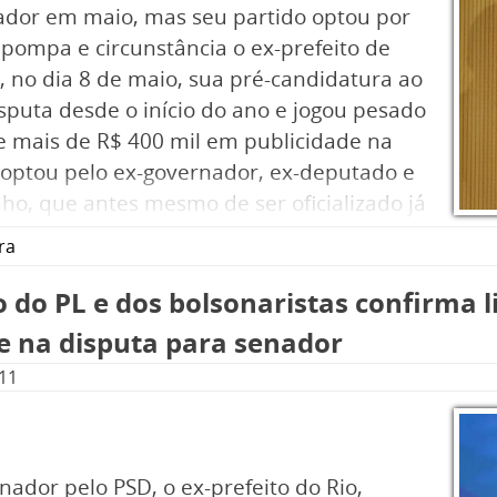
ador em maio, mas seu partido optou por
pompa e circunstância o ex-prefeito de
, no dia 8 de maio, sua pré-candidatura ao
isputa desde o início do ano e jogou pesado
e mais de R$ 400 mil em publicidade na
 optou pelo ex-governador, ex-deputado e
ho, que antes mesmo de ser oficializado já
 de votos.
ra
do do PL e dos bolsonaristas confirma
te na disputa para senador
:11
ador pelo PSD, o ex-prefeito do Rio,