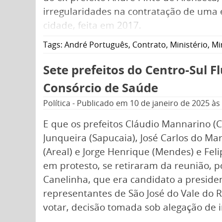
irregularidades na contratação de uma 
cidade, feita em 2017.
Tags:
André Português
,
Contrato
,
Ministério
,
Mi
Sete prefeitos do Centro-Sul F
Consórcio de Saúde
Política
-
Publicado em
10 de janeiro de 2025
às
E que os prefeitos Cláudio Mannarino 
Junqueira (Sapucaia), José Carlos do Mar
(Areal) e Jorge Henrique (Mendes) e Feli
em protesto, se retiraram da reunião, po
Canelinha, que era candidato a presiden
representantes de São José do Vale do R
votar, decisão tomada sob alegação de 