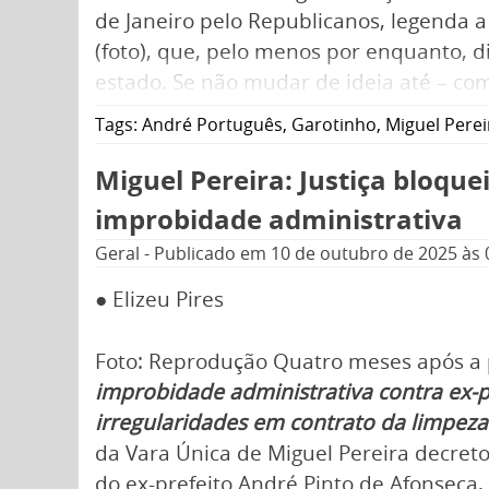
de Janeiro pelo Republicanos, legenda 
(foto), que, pelo menos por enquanto, 
estado. Se não mudar de ideia até – co
deve anunciar sua pré-candidatura na pr
Tags:
André Português
,
Garotinho
,
Miguel Perei
Miguel Pereira: Justiça bloqu
improbidade administrativa
Geral
-
Publicado em
10 de outubro de 2025
às 
● Elizeu Pires
Foto: Reprodução Quatro meses após a 
improbidade administrativa contra ex-p
irregularidades em contrato da limpeza
da Vara Única de Miguel Pereira decreto
do ex-prefeito André Pinto de Afonseca,