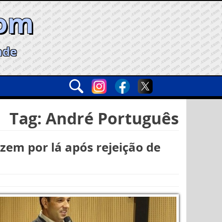
com
ade
Tag:
André Português
izem por lá após rejeição de